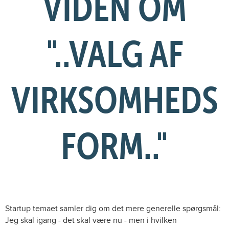
VIDEN OM
"..VALG AF
VIRKSOMHEDS
FORM.."
Startup temaet samler dig om det mere generelle spørgsmål:
Jeg skal igang - det skal være nu - men i hvilken