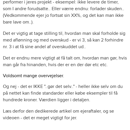
performer i jeres projekt - eksempel: ikke levere de timer,
som I andre forudsatte.. Eller værre endnu: forlader skuden..
(Vedkommende ejer jo fortsat sin XX%, og det kan man ikke
bare lave om..).
Det er vigtig at tage stilling til, hvordan man skal forholde sig
med aflønning og med overskud - er vi 3, så kan 2 forhindre
nr. 3 i at få sine andel af overskuddet ud..
Det er endnu mere vigtigt at få talt om, hvordan man gør, hvis
man går fra hinanden, hvis der er en der dør etc etc.
Voldsomt mange overvejelser.
Og nej - det er IKKE "..gør det selv.." - heller ikke selv om du
på nettet kan finde standarder eller købe eksempler til få
hundrede kroner. Værdien ligger i detaljen.
Læs derfor den dedikerede artikel om ejeraftaler, og se
videoen - det er meget vigtigt for jer.