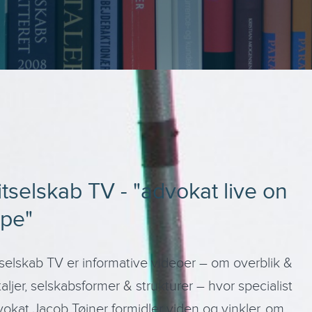
itselskab TV - "advokat live on
ape"
selskab TV er informative videoer – om overblik &
aljer, selskabsformer & strukturer – hvor specialist
okat Jacob Tøjner formidler viden og vinkler, om