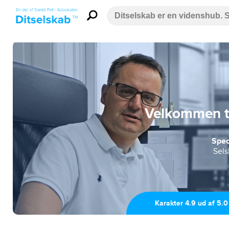
Velkommen ti
Spec
Sels
Karakter 4.9 ud af 