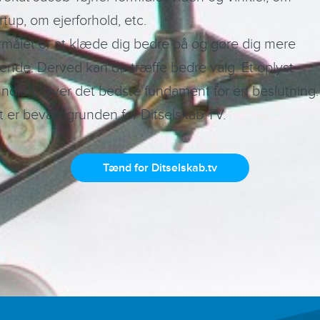
rtup, om ejerforhold, etc.
rmålet er at klæde dig bedre på og gøre dig mere
ende. Derved kan du træffe bedre valg. Et oplyst
ndlag, giver det bedste fundament for en beslutning.
t er bevæggrunden for Ditselskab TV.
Tænd for Ditselskab.tv