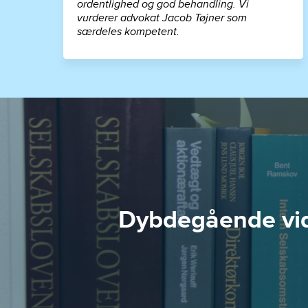
ordentlighed og god behandling. Vi
vurderer advokat Jacob Tøjner som
særdeles kompetent.
Dybdegående vide