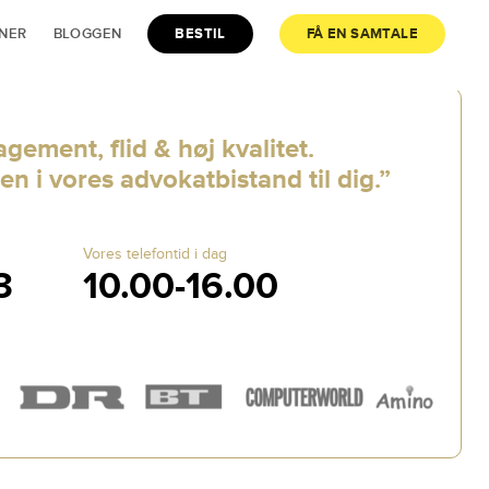
JNER
BLOGGEN
BESTIL
FÅ EN SAMTALE
gement, flid & høj kvalitet.
en i vores advokatbistand til dig.”
Vores telefontid i dag
3
10.00-16.00