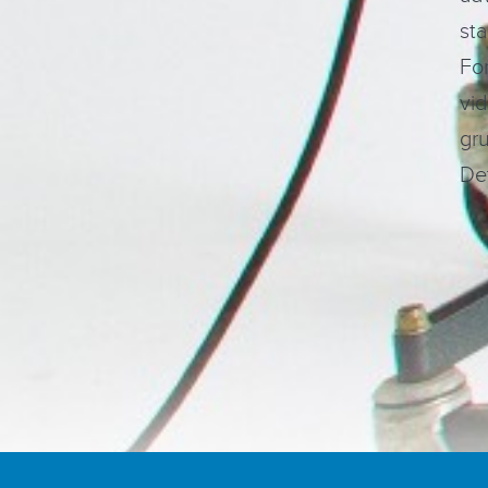
sta
Fo
vid
gru
De