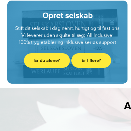
Opret selskab
Stift dit selskab i dag nemt, hurtigt og til fast pris
Vi leverer uden skjulte tillæg; ’All Inclusive’
100% tryg etablering inklusive seriøs support
Er du alene?
Er I flere?
A