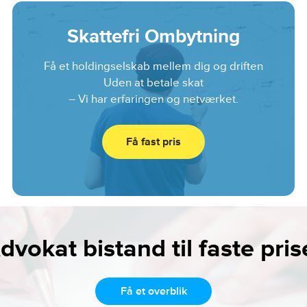
Skattefri Ombytning
Få et holdingselskab mellem dig og driften
Uden at betale skat
– Vi har erfaringen og netværket.
Få fast pris
dvokat bistand til faste pris
Få et overblik