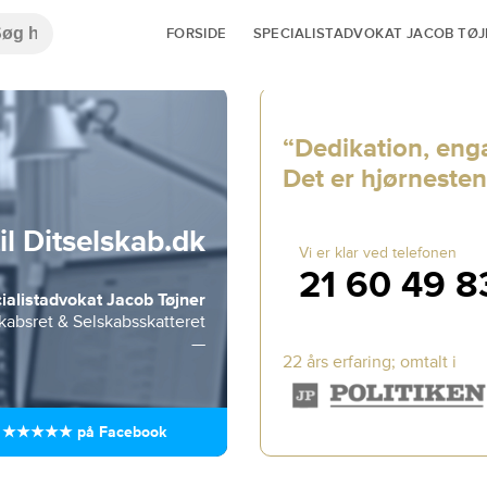
FORSIDE
SPECIALISTADVOKAT JACOB TØ
“Dedikation, enga
Det er hjørnesten
l Ditselskab.dk
Vi er klar ved telefonen
21 60 49 8
ialistadvokat Jacob Tøjner
kabsret & Selskabsskatteret
—
22 års erfaring; omtalt i
5.0 ★★★★★ på Facebook