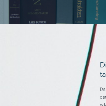
D
t
Dit
det
adv