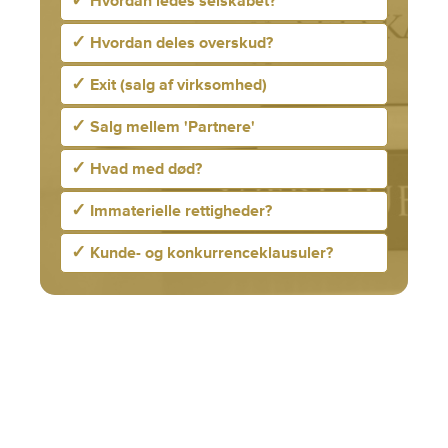
✓
Hvordan ledes selskabet?
✓
Hvordan deles overskud?
✓
Exit (salg af virksomhed)
✓
Salg mellem 'Partnere'
✓
Hvad med død?
✓
Immaterielle rettigheder?
✓
Kunde- og konkurrenceklausuler?