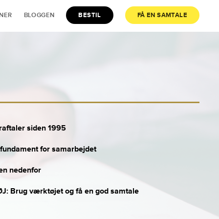
JNER
BLOGGEN
BESTIL
FÅ EN SAMTALE
raftaler siden 1995
n: fundament for samarbejdet
en nedenfor
 Brug værktøjet og få en god samtale