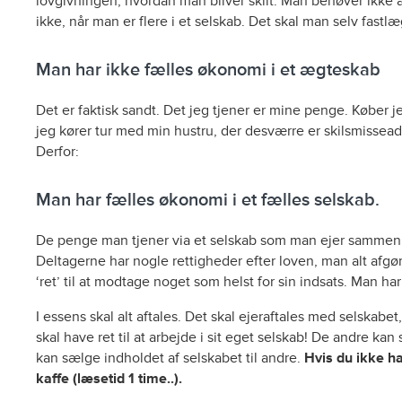
lovgivningen, hvordan man bliver skilt. Man behøver ikke af
ikke, når man er flere i et selskab. Det skal man selv fastlæ
Man har ikke fælles økonomi i et ægteskab
Det er faktisk sandt. Det jeg tjener er mine penge. Køber je
jeg kører tur med min hustru, der desværre er skilsmisseadv
Derfor:
Man har fælles økonomi i et fælles selskab.
De penge man tjener via et selskab som man ejer sammen m
Deltagerne har nogle rettigheder efter loven, man alt afgø
‘ret’ til at modtage noget som helst for sin indsats. Man ha
I essens skal alt aftales. Det skal ejeraftales med selskabet
skal have ret til at arbejde i sit eget selskab! De andre 
kan sælge indholdet af selskabet til andre.
Hvis du ikke ha
kaffe (læsetid 1 time..).