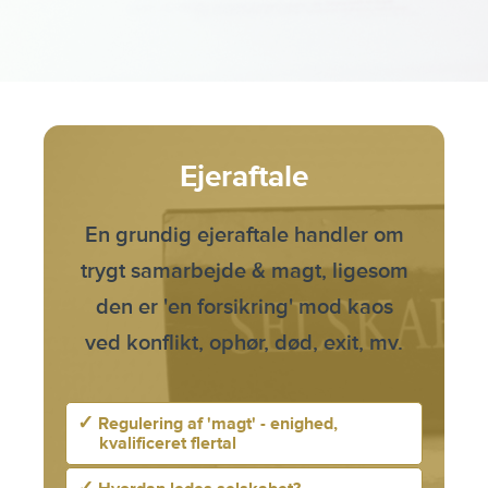
Ejeraftale
En grundig ejeraftale handler om
trygt samarbejde & magt, ligesom
den er 'en forsikring' mod kaos
ved konflikt, ophør, død, exit, mv.
✓
Regulering af 'magt' - enighed,
kvalificeret flertal