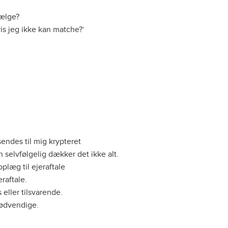
sælge?
is jeg ikke kan matche?’
endes til mig krypteret
selvfølgelig dækker det ikke alt.
oplæg til ejeraftale
raftale.
 eller tilsvarende.
 nødvendige.