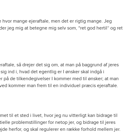
ke hvor mange ejeraftale, men det er rigtig mange. Jeg
der jeg mig at betegne mig selv som, “ret god hertil” og ret
eraftale, så drejer det sig om, at man på baggrund af jeres
ig ind i, hvad det egentlig er I ønsker skal indgå i
jer på de tilkendegivelser I kommer med til ønsker; at man
ved kommer man frem til en individuel præcis ejeraftale.
 til et sted i livet, hvor jeg nu vitterligt kan bidrage til
elle problemstillinger for netop jer, og bidrage til jeres
højde herfor, og skal regulerer en række forhold mellem jer.