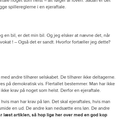
tale noget som helst – alt følger af loven. Sådan er det
gge spillereglerne i en ejeraftale.
g en bil, er det min bil. Og jeg elsker at nævne det, når
okat ! – Også det er sandt. Hvorfor fortæller jeg dette?
ed andre tilhører selskabet. De tilhører ikke deltagerne.
res på demokratisk vis. Flertallet bestemmer. Man har ikke
r ikke krav på noget som helst. Derfor en ejeraftale.
, hvis man har krav på løn. Det skal ejeraftales, hvis man
kan smide en ud. De andre kan nedsætte ens løn. De andre
r læst artiklen, så hop lige her over med en god kop