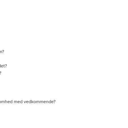
om?
det?
?
irksomhed med vedkommende?