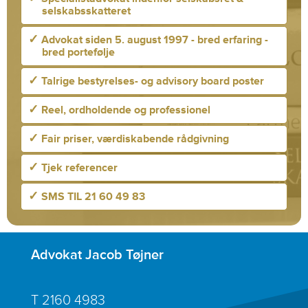
selskabsskatteret
✓
Advokat siden 5. august 1997 - bred erfaring -
bred portefølje
✓
Talrige bestyrelses- og advisory board poster
✓
Reel, ordholdende og professionel
✓
Fair priser, værdiskabende rådgivning
✓
Tjek referencer
✓
SMS TIL 21 60 49 83
Advokat Jacob Tøjner
T
2160 4983