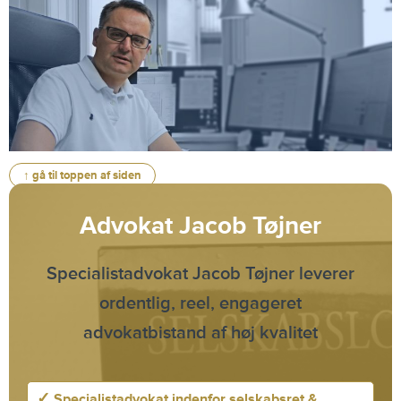
↑ gå til toppen af siden
Advokat Jacob Tøjner
Specialistadvokat Jacob Tøjner leverer
ordentlig, reel, engageret
advokatbistand af høj kvalitet
✓
Specialistadvokat indenfor selskabsret &