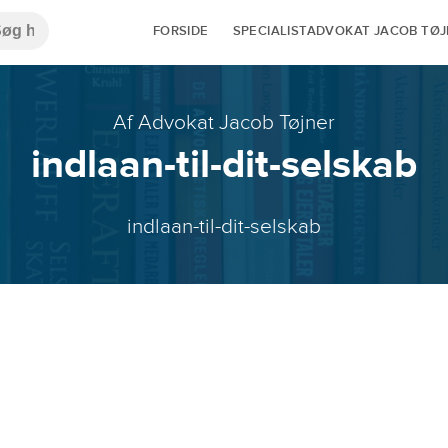
FORSIDE
SPECIALISTADVOKAT JACOB TØ
Af Advokat Jacob Tøjner
indlaan-til-dit-selskab
indlaan-til-dit-selskab