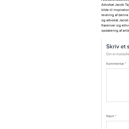
særdeles kompetent.
Advokat Jacob Tøj
kilde til inspirat
levering af denne
og advokat Jacob 
fraskriver sig eth
opdatering af arti
Skriv et 
Din e-mailadre
Kommentar
*
Navn
*