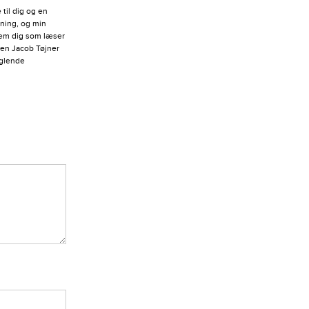
til dig og en
vning, og min
llem dig som læser
men Jacob Tøjner
nglende