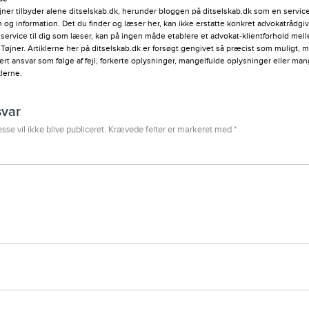
ner tilbyder alene ditselskab.dk, herunder bloggen på ditselskab.dk som en service 
ion og information. Det du finder og læser her, kan ikke erstatte konkret advokatrådgi
 service til dig som læser, kan på ingen måde etablere et advokat-klientforhold me
Tøjner. Artiklerne her på ditselskab.dk er forsøgt gengivet så præcist som muligt, 
vert ansvar som følge af fejl, forkerte oplysninger, mangelfulde oplysninger eller ma
klerne.
svar
sse vil ikke blive publiceret.
Krævede felter er markeret med
*