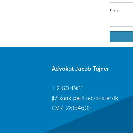
E-mail
*
Advokat Jacob Tøjner
T
2160 4983
jt@sanktpetri-advokater.dk
CVR. 28164602