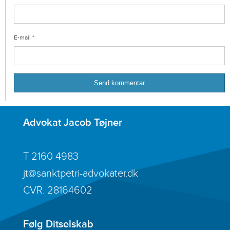
E-mail
*
Advokat Jacob Tøjner
T
2160 4983
jt@sanktpetri-advokater.dk
CVR. 28164602
Følg Ditselskab