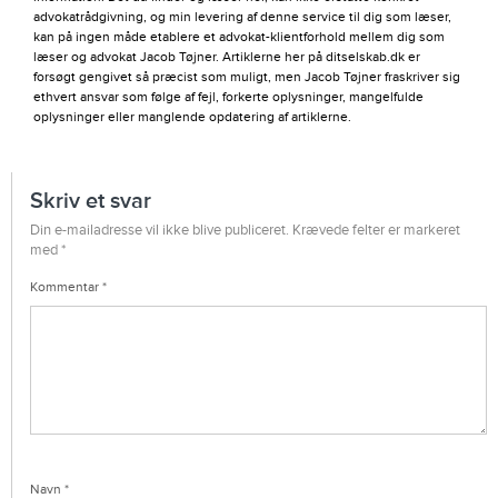
advokatrådgivning, og min levering af denne service til dig som læser,
kan på ingen måde etablere et advokat-klientforhold mellem dig som
læser og advokat Jacob Tøjner. Artiklerne her på ditselskab.dk er
forsøgt gengivet så præcist som muligt, men Jacob Tøjner fraskriver sig
ethvert ansvar som følge af fejl, forkerte oplysninger, mangelfulde
oplysninger eller manglende opdatering af artiklerne.
Skriv et svar
Din e-mailadresse vil ikke blive publiceret.
Krævede felter er markeret
med
*
Kommentar
*
Navn
*