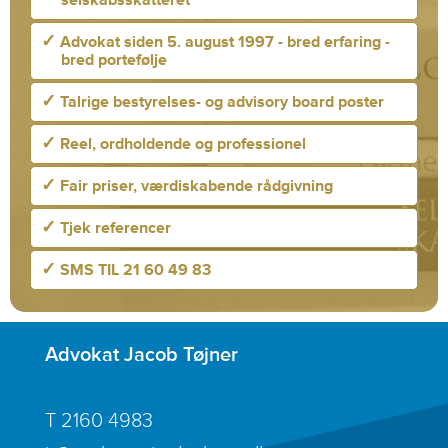
selskabsskatteret
✓
Advokat siden 5. august 1997 - bred erfaring -
bred portefølje
✓
Talrige bestyrelses- og advisory board poster
✓
Reel, ordholdende og professionel
✓
Fair priser, værdiskabende rådgivning
✓
Tjek referencer
✓
SMS TIL 21 60 49 83
Advokat Jacob Tøjner
T
2160 4983