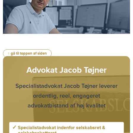
↑ gå til toppen af siden
Advokat Jacob Tøjner
Specialistadvokat Jacob Tøjner leverer
ordentlig, reel, engageret
advokatbistand af høj kvalitet
✓
Specialistadvokat indenfor selskabsret &