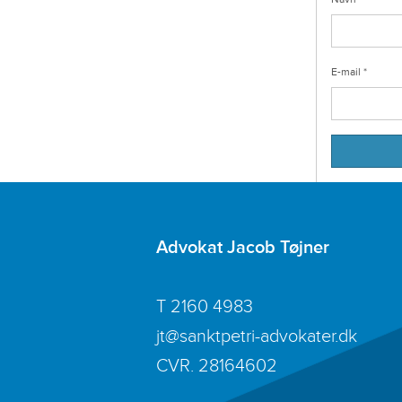
E-mail
*
Advokat Jacob Tøjner
T
2160 4983
jt@sanktpetri-advokater.dk
CVR. 28164602