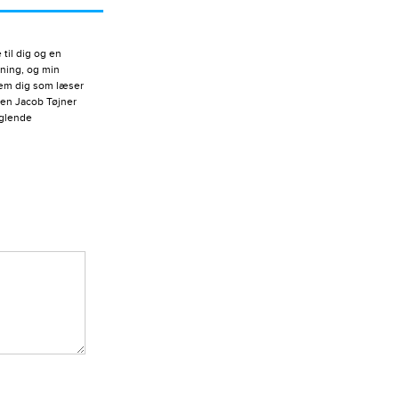
til dig og en
vning, og min
llem dig som læser
men Jacob Tøjner
nglende