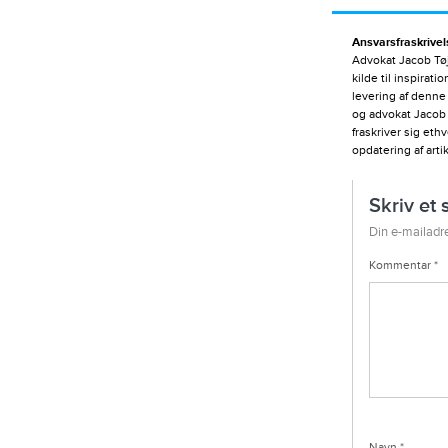
Ansvarsfraskrivel
Advokat Jacob Tøj
kilde til inspirat
levering af denne
og advokat Jacob 
fraskriver sig eth
opdatering af arti
Skriv et 
Din e-mailadre
Kommentar
*
Navn
*