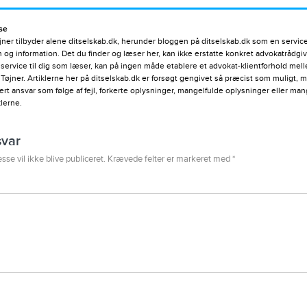
se
ner tilbyder alene ditselskab.dk, herunder bloggen på ditselskab.dk som en service 
ion og information. Det du finder og læser her, kan ikke erstatte konkret advokatrådgi
 service til dig som læser, kan på ingen måde etablere et advokat-klientforhold me
Tøjner. Artiklerne her på ditselskab.dk er forsøgt gengivet så præcist som muligt, 
vert ansvar som følge af fejl, forkerte oplysninger, mangelfulde oplysninger eller ma
klerne.
svar
sse vil ikke blive publiceret.
Krævede felter er markeret med
*