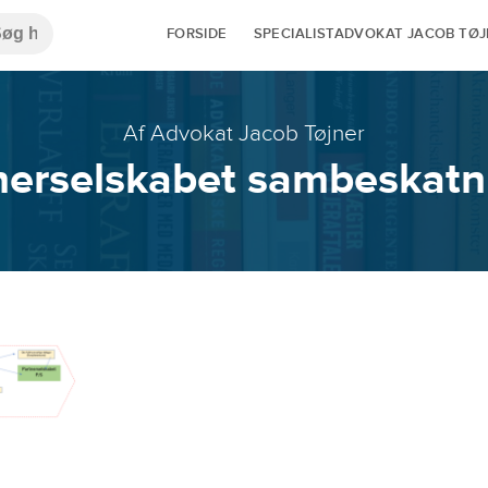
FORSIDE
SPECIALISTADVOKAT JACOB TØ
Af Advokat Jacob Tøjner
nerselskabet sambeskatn