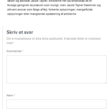
læser og advokat Jacob Tøjner. Artiklerne her på ditselskab.dk er
forsøgt gengivet så præcist som muligt, men Jacob Tøjner fraskriver sig
ethvert ansvar som følge af fejl, forkerte oplysninger, mangelfulde
oplysninger eller manglende opdatering af artiklerne.
Skriv et svar
Din e-mailadresse vil ikke blive publiceret.
Krævede felter er markeret
med
*
Kommentar
*
Navn
*