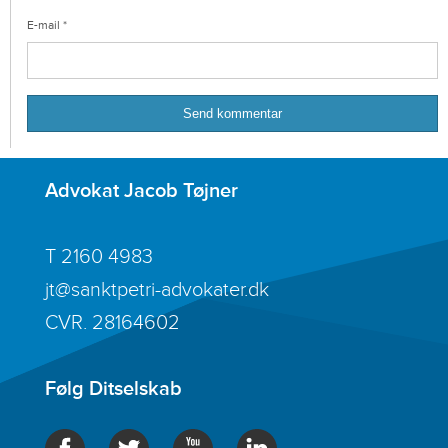
E-mail
*
Advokat Jacob Tøjner
T
2160 4983
jt@sanktpetri-advokater.dk
CVR. 28164602
Følg Ditselskab