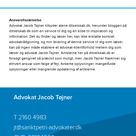
Ansvarsfraskrivelse
Advokat Jacob Tøjner tilbyder alene ditselskab.dk, herunder bloggen på
ditselskab.dk som en service til dig og en kilde til inspiration og
information. Det du finder og læser her, kan ikke erstatte konkret
advokatrådgivning, og min levering af denne service til dig som læser,
kan på ingen måde etablere et advokat-klientforhold mellem dig som
læser og advokat Jacob Tøjner. Artiklerne her på ditselskab.dk er
forsøgt gengivet så præcist som muligt, men Jacob Tøjner fraskriver sig
ethvert ansvar som følge af fejl, forkerte oplysninger, mangelfulde
oplysninger eller manglende opdatering af artiklerne.
Advokat Jacob Tøjner
T
2160 4983
jt@sanktpetri-advokater.dk