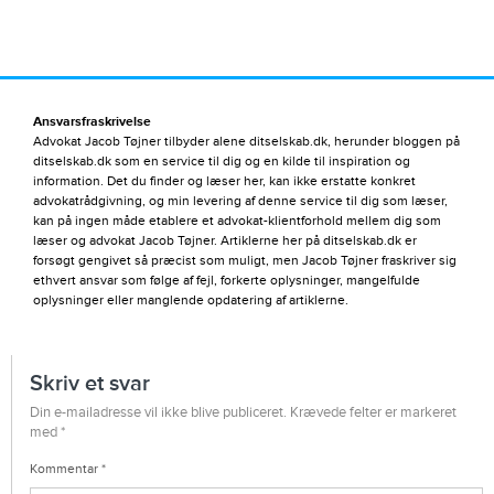
Ansvarsfraskrivelse
Advokat Jacob Tøjner tilbyder alene ditselskab.dk, herunder bloggen på
ditselskab.dk som en service til dig og en kilde til inspiration og
information. Det du finder og læser her, kan ikke erstatte konkret
advokatrådgivning, og min levering af denne service til dig som læser,
kan på ingen måde etablere et advokat-klientforhold mellem dig som
læser og advokat Jacob Tøjner. Artiklerne her på ditselskab.dk er
forsøgt gengivet så præcist som muligt, men Jacob Tøjner fraskriver sig
ethvert ansvar som følge af fejl, forkerte oplysninger, mangelfulde
oplysninger eller manglende opdatering af artiklerne.
Skriv et svar
Din e-mailadresse vil ikke blive publiceret.
Krævede felter er markeret
med
*
Kommentar
*