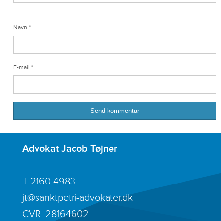
Navn
*
E-mail
*
Advokat Jacob Tøjner
T
2160 4983
jt@sanktpetri-advokater.dk
CVR. 28164602