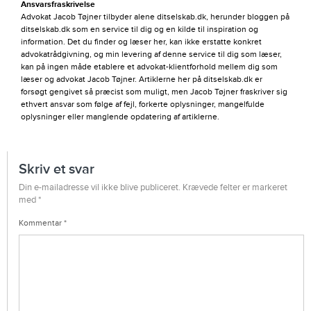
Ansvarsfraskrivelse
Advokat Jacob Tøjner tilbyder alene ditselskab.dk, herunder bloggen på
ditselskab.dk som en service til dig og en kilde til inspiration og
information. Det du finder og læser her, kan ikke erstatte konkret
advokatrådgivning, og min levering af denne service til dig som læser,
kan på ingen måde etablere et advokat-klientforhold mellem dig som
læser og advokat Jacob Tøjner. Artiklerne her på ditselskab.dk er
forsøgt gengivet så præcist som muligt, men Jacob Tøjner fraskriver sig
ethvert ansvar som følge af fejl, forkerte oplysninger, mangelfulde
oplysninger eller manglende opdatering af artiklerne.
Skriv et svar
Din e-mailadresse vil ikke blive publiceret.
Krævede felter er markeret
med
*
Kommentar
*