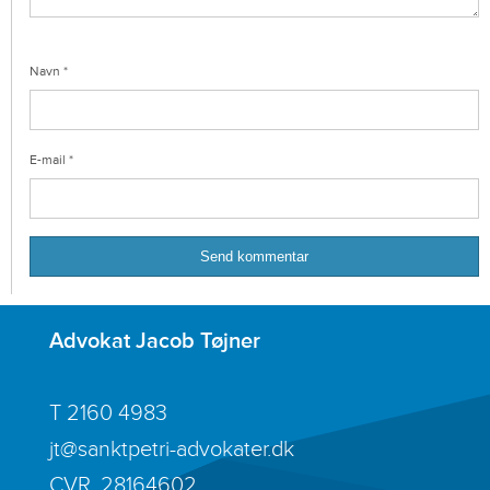
Navn
*
E-mail
*
Advokat Jacob Tøjner
T
2160 4983
jt@sanktpetri-advokater.dk
CVR. 28164602