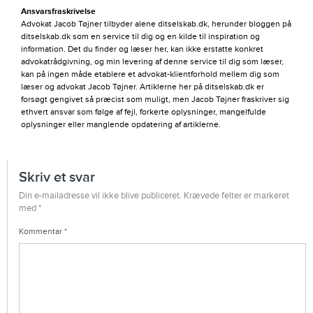
Ansvarsfraskrivelse
Advokat Jacob Tøjner tilbyder alene ditselskab.dk, herunder bloggen på
ditselskab.dk som en service til dig og en kilde til inspiration og
information. Det du finder og læser her, kan ikke erstatte konkret
advokatrådgivning, og min levering af denne service til dig som læser,
kan på ingen måde etablere et advokat-klientforhold mellem dig som
læser og advokat Jacob Tøjner. Artiklerne her på ditselskab.dk er
forsøgt gengivet så præcist som muligt, men Jacob Tøjner fraskriver sig
ethvert ansvar som følge af fejl, forkerte oplysninger, mangelfulde
oplysninger eller manglende opdatering af artiklerne.
Skriv et svar
Din e-mailadresse vil ikke blive publiceret.
Krævede felter er markeret
med
*
Kommentar
*