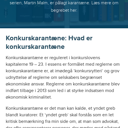
serien, Martin Malm, er pålagt karantæne. Læs mere om
begrebet her.
Konkurskarantæne
:
Hvad er
konkurskarantæne
Konkurskarantæne er reguleret i konkurslovens
kapitalerne 19 – 23. I essens er formålet med reglerne om
konkurskarantæne er, at imødegå ’konkursrytteri’ og grov
udnyttelse af reglerne om selskabers begrænset
økonomiske ansvar. Reglerne om konkurskarantæne blev
indført tilbage i 2013 som led i at styrke indsatsen mod
økonomisk kriminalitet.
Konkurskarantæne er det man kan kalde, et yndet greb
blandt kuratorer. Et ’yndet greb’ skal forstås som en let
kritisk bemærkning fra min side om, at man som advokat,