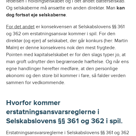
ledelsen i holdingselskabet og i det andet datterselskab.
Og selskaberne må ansætte en anden direktør. Man
kan
dog fortsat eje selskaberne
.
For det andet
er konsekvensen at Selskabslovens §§ 361
og 362 om erstatningsansvar kommer i spil. For den
direktør (og ejer) af selskabet, der går konkurs (her: Martin
Malm) er denne konsekvens nok den mest frygtede.
Pointen med kapitalselskabet er for den slags typer jo, at
man groft udnytter den begrænsede hæftelse. Og når ens
egne handlinger herefter medføre, at den personlige
økonomi og den store bil kommer i fare, så falder verden
sammen for vedkommende.
Hvorfor kommer
erstatningsansvarsreglerne i
Selskabslovens §§ 361 og 362 i spil
.
Erstatningsansvarsreglerne i Selskabslovens §§ 361 og 362