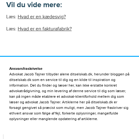
Vil du vide mere:
Læs:
Hvad er en kædesvig?
Læs:
Hvad er en fakturafabrik?
Ansvarsfraskrivelse
Advokat Jacob Tøjner tilbyder alene ditselskab.dk, herunder bloggen på
ditselskab.dk som en service til dig og en kilde til inspiration og
information. Det du finder og læser her, kan ikke erstatte konkret
advokatrådgivning, og min levering af denne service til dig som læser,
kan på ingen måde etablere et advokat-klientforhold mellem dig som
læser og advokat Jacob Tøjner. Artiklerne her på ditselskab.dk er
forsøgt gengivet så præcist som muligt, men Jacob Tøjner fraskriver sig
ethvert ansvar som følge af fejl, forkerte oplysninger, mangelfulde
oplysninger eller manglende opdatering af artiklerne.