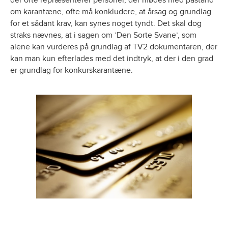
der ofte repræsenterer personer, der mødes med påstand
om karantæne, ofte må konkludere, at årsag og grundlag
for et sådant krav, kan synes noget tyndt. Det skal dog
straks nævnes, at i sagen om ’Den Sorte Svane’, som
alene kan vurderes på grundlag af TV2 dokumentaren, der
kan man kun efterlades med det indtryk, at der i den grad
er grundlag for konkurskarantæne.