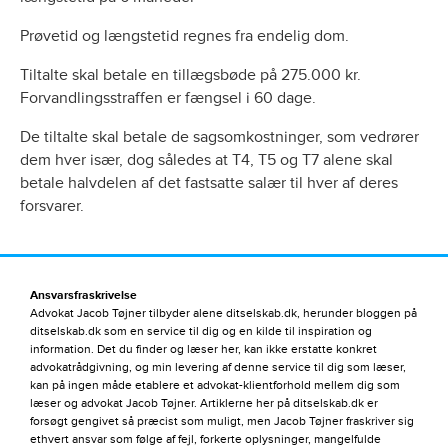
Prøvetid og længstetid regnes fra endelig dom.
Tiltalte skal betale en tillægsbøde på 275.000 kr.
Forvandlingsstraffen er fængsel i 60 dage.
De tiltalte skal betale de sagsomkostninger, som vedrører
dem hver især, dog således at T4, T5 og T7 alene skal
betale halvdelen af det fastsatte salær til hver af deres
forsvarer.
Ansvarsfraskrivelse
Advokat Jacob Tøjner tilbyder alene ditselskab.dk, herunder bloggen på
ditselskab.dk som en service til dig og en kilde til inspiration og
information. Det du finder og læser her, kan ikke erstatte konkret
advokatrådgivning, og min levering af denne service til dig som læser,
kan på ingen måde etablere et advokat-klientforhold mellem dig som
læser og advokat Jacob Tøjner. Artiklerne her på ditselskab.dk er
forsøgt gengivet så præcist som muligt, men Jacob Tøjner fraskriver sig
ethvert ansvar som følge af fejl, forkerte oplysninger, mangelfulde