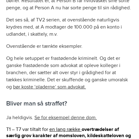
bøffer. Resultatet er, at Person B får hvidvasket sine sorte
penge, og at Person A nu har sorte penge til sin rådighed.
Det ses så, af TV2 serien, at ovenstående naturligvis
krydres med, at A modtager de 100.000 på en konto i
udlandet, i skattely, m.v.
Ovenstående er tænkte eksempler.
Og hele setuppet er frastødende kriminelt. Og det er
ganske frastødende som advokat at opleve kolleger i
branchen, der sætter alt over styr i grådighed for at
tækkes kriminelle. Det er skuffende og ganske umoralsk
og
bør koste ‘pladerne’ som advokat.
Bliver man så straffet?
Ja heldigvis.
Se for eksempel denne dom.
T1 – T7 var tiltalt for
en lang række
overtrædelser af
særlig grov karakter af momsloven, kildeskatteloven og