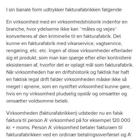
I sin banale form udtrykker fakturafabrikken følgende:
En virksomhed med en virksomhedshistorik indenfor en
branche, hvor ydelserne ikke kan ’’måles og vejes’’
konverteres af den kriminelle til en fakturafabrik. Det
kunne en fakturafabrik med vikarservice, vagtservice,
rengøring, etc. etc. Ingen af disse virksomheder efterlader
sig et produkt, som man kan spørge efter eller kontrollere
eksistensen af, hvorfor det er oplagt mål som fakturafabrik.
Når virksomheden har en driftshistorik og faktisk har haft
en faktisk legal drift falder virksomheden måske ikke så
meget i øjnene, som en nystiftet virksomhed kunne gøre,
hvis en ny virksomhed pludselig opstår og omsætter og
omsætter voldsomme beløb.
Virksomheden (fakturafabrikken) udsteder nu en falsk
faktura til person A’ virksomhed på for eksempel 120.000
kr. + moms. Person A’ virksomhed betaler fakturaen til
fakturafabrikken ved en ordinær betalingsoverførsel og A’