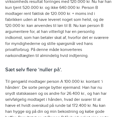
virksomheds resultat forringes med 120.000 kr. Nu har han
kun tjent 520.000 kr. og ikke 640.000 kr. Person B
modtager rent faktisk de 120.000 kr. + moms ind i
fabrikken uden at have leveret noget som helst, og de
120.000 kr. kan anvendes til løn til B. Nu kan person B
argumentere for, at han vitterligt har en personlig
indkomst, som han betaler skat af, hvorfor det er sværere
for myndighederne og stille spørgsmål ved hans
privatforbrug. På denne måde konverteres
narkoindtægten til almindelig hvid indtjening.
Sæt selv flere ’nuller på’.
Til gengæld modtager person A 100.000 kr. kontant ’i
hånden’. De sorte penge bytter ejermand. Han har nu
snydt statskassen og os andre for 26.400 kr., og han har
selvfølgelig modtaget i hånden, hvad der svarer til at
hæve et hvidt overskud på runde tal 172.400 kr. Nu kan
han hygge sig på din og min bekostning og købe gode