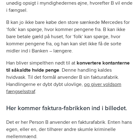
unødig opsigt i myndighedernes øjne, hvorefter B vil ende
i fængsel.
B kan jo ikke bare købe den store sænkede Mercedes for
’folk’ kan spørge, hvor kommer pengene fra. B kan ikke
bare betale gæld på huset, for ’folk’ kan spørge, hvor
kommer pengene fra, og han kan slet ikke få de sorte
midler ind i Banken – længere.
Han bliver simpelthen nødt til at
konvertere kontanterne
til såkaldte hvide penge
. Denne handling kaldes
hvidvask. Til det formål anvender B sin fakturafabrik.
Handlingerne er dybt dybt ulovlige,
og giver voldsom
fængselsstraf
.
Her kommer faktura-fabrikken ind i billedet.
Det er her Person B anvender en fakturafabrik. Enten hans
egen, eller en, der tilhører andre skumle kriminelle
mellemmænd.