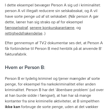
I dette eksempel bevæger Person A sig ud i kriminalitet:
person A vil illegalt reducere sin selskabsskat, og A vil
have sorte penge ud af sit selskabet. (Når person A gør
dette, læner han sig straks op af for eksempel
fængselsstraf
,
senere konkurskarantæne
, og
rettighedsfrakendelse
..)
Efter gennemsyn af TV2 dokumentar ses det, at Person A
får forbindelse til Person B med henblik på at anvende B’
fakturafabrik.
Hvem er Person B:
Person B er tydelig kriminel og tjener mængder af sorte
penge, for eksempel fra narkokriminalitet eller anden
kriminalitet. Person B har det ’åbenbare problem’ (ud over
at han burde sidde i fængsel), at han har så mange
kontanter fra sine kriminelle aktiviteter, at B simpelthen
ikke kan
forbruge de sorte penge, uden at det vækker