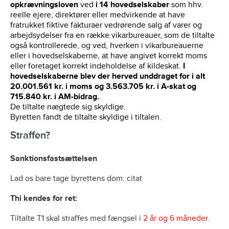
opkrævningsloven
ved
i 14 hovedselskaber
som hhv.
reelle ejere, direktører eller medvirkende at have
fratrukket fiktive fakturaer vedrørende salg af varer og
arbejdsydelser fra en række vikarbureauer, som de tiltalte
også kontrollerede, og ved, hverken i vikarbureauerne
eller i hovedselskaberne, at have angivet korrekt moms
eller foretaget korrekt indeholdelse af kildeskat.
I
hovedselskaberne blev der herved unddraget for i alt
20.001.561 kr. i moms og 3.563.705 kr. i A-skat og
715.840 kr. i AM-bidrag.
De tiltalte nægtede sig skyldige.
Byretten fandt de tiltalte skyldige i tiltalen.
Straffen?
Sanktionsfastsættelsen
Lad os bare tage byrettens dom: citat
Thi kendes for ret:
Tiltalte T1 skal straffes med fængsel i
2 år og 6 måneder.