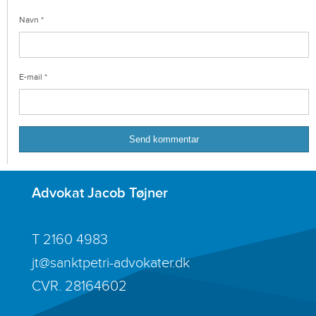
Navn
*
E-mail
*
Advokat Jacob Tøjner
T
2160 4983
jt@sanktpetri-advokater.dk
CVR. 28164602