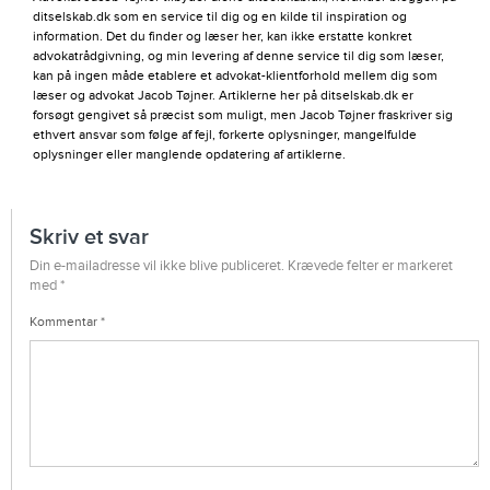
ditselskab.dk som en service til dig og en kilde til inspiration og
information. Det du finder og læser her, kan ikke erstatte konkret
advokatrådgivning, og min levering af denne service til dig som læser,
kan på ingen måde etablere et advokat-klientforhold mellem dig som
læser og advokat Jacob Tøjner. Artiklerne her på ditselskab.dk er
forsøgt gengivet så præcist som muligt, men Jacob Tøjner fraskriver sig
ethvert ansvar som følge af fejl, forkerte oplysninger, mangelfulde
oplysninger eller manglende opdatering af artiklerne.
Skriv et svar
Din e-mailadresse vil ikke blive publiceret.
Krævede felter er markeret
med
*
Kommentar
*