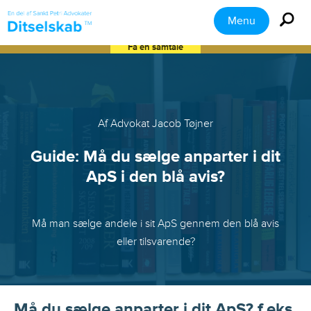
Menu
Få en samtale
Af Advokat Jacob Tøjner
Guide: Må du sælge anparter i dit
ApS i den blå avis?
Må man sælge andele i sit ApS gennem den blå avis
eller tilsvarende?
Må du sælge anparter i dit ApS? f.eks.