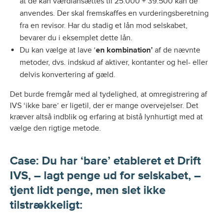
at de kan værdiansættes til 25.000 + 39.500 kan de
anvendes. Der skal fremskaffes en vurderingsberetning
fra en revisor. Har du stadig et lån mod selskabet,
bevarer du i eksemplet dette lån.
Du kan vælge at lave ‘
en kombination’
af de nævnte
metoder, dvs. indskud af aktiver, kontanter og hel- eller
delvis konvertering af gæld.
Det burde fremgår med al tydelighed, at omregistrering af
IVS ‘ikke bare’ er ligetil, der er mange overvejelser. Det
kræver altså indblik og erfaring at bistå lynhurtigt med at
vælge den rigtige metode.
Case:
Du har ‘bare’ etableret et Drift
IVS, – lagt penge ud for selskabet, –
tjent lidt penge, men slet ikke
tilstrækkeligt: