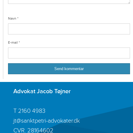
Navn
*
E-mail
*
Advokat Jacob Tøjner
T
2160 4983
jt@sanktpetri-advokater.dk
CVR. 28164602