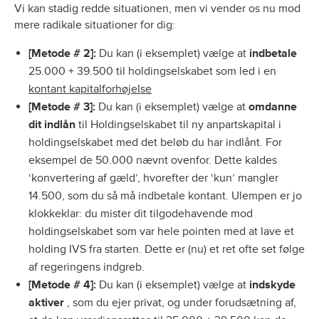
Vi kan stadig redde situationen, men vi vender os nu mod
mere radikale situationer for dig:
[Metode # 2]:
Du kan (i eksemplet) vælge at
indbetale
25.000 + 39.500 til holdingselskabet som led i en
kontant kapitalforhøjelse
[Metode # 3]:
Du kan (i eksemplet) vælge at
omdanne
dit indlån
til Holdingselskabet til ny anpartskapital i
holdingselskabet med det beløb du har indlånt. For
eksempel de 50.000 nævnt ovenfor. Dette kaldes
‘konvertering af gæld’, hvorefter der ‘kun’ mangler
14.500, som du så må indbetale kontant. Ulempen er jo
klokkeklar: du mister dit tilgodehavende mod
holdingselskabet som var hele pointen med at lave et
holding IVS fra starten. Dette er (nu) et ret ofte set følge
af regeringens indgreb.
[Metode # 4]:
Du kan (i eksemplet) vælge at
indskyde
aktiver
, som du ejer privat, og under forudsætning af,