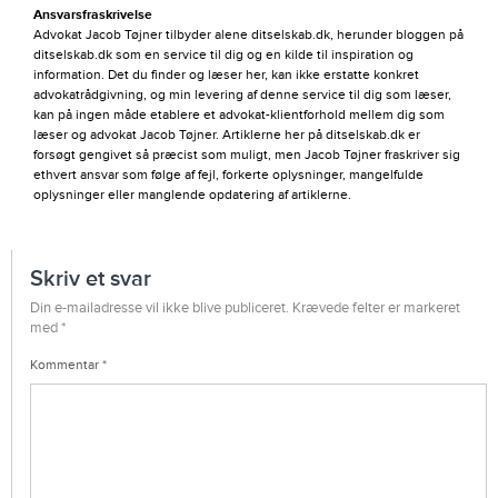
Ansvarsfraskrivelse
Advokat Jacob Tøjner tilbyder alene ditselskab.dk, herunder bloggen på
ditselskab.dk som en service til dig og en kilde til inspiration og
information. Det du finder og læser her, kan ikke erstatte konkret
advokatrådgivning, og min levering af denne service til dig som læser,
kan på ingen måde etablere et advokat-klientforhold mellem dig som
læser og advokat Jacob Tøjner. Artiklerne her på ditselskab.dk er
forsøgt gengivet så præcist som muligt, men Jacob Tøjner fraskriver sig
ethvert ansvar som følge af fejl, forkerte oplysninger, mangelfulde
oplysninger eller manglende opdatering af artiklerne.
Skriv et svar
Din e-mailadresse vil ikke blive publiceret.
Krævede felter er markeret
med
*
Kommentar
*