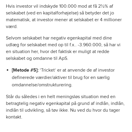
Hvis investor vil indskyde 100.000 mod at få 2½% af
selskabet (ved en kapitalforhøjelse) så betyder det jo
matematisk, at investor mener at selskabet er 4 millioner
værd.
Selvom selskabet har negativ egenkapital med dine
udlæg for selskabet med op til f.x.. -3.960.000, så har vi
en situation her, hvor det faktisk er muligt at redde
selskabet og omdanne til ApS.
[Metode #5]:
‘Tricket’ er at anvende de af investor
definerede værdier/aktiver til brug for en særlig
omdannelse/omstrukturering.
Står du således i en helt meningsløs situation med en
betragtelig negativ egenkapital på grund af indlån, indlån,
indlån til udvikling, så tøv ikke. Nu ved du hvor du tager
kontakt.