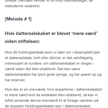
billede. Dernæst vender vi os mod metodevalget, se
metoderne nedenfor.
[Metode # 1]
Hvis datterselskabet er blevet ‘mere værd’
siden stiftelsen:
Hvis dit holdingselskab (som vi taler om i eksemplet) ejer
et datterselskab, helt eller delvist, er det selvfølgelig
interessant at vurdere, om datterselskabet er steget i
værdi siden det blev etableret. Det kan være
datterselskabet har tjent gode penge, og har sparet op og
har reserver.
Hvis der er en merværdi, hvis anparterne i datterselskabet
er mere værd end da selskabet blev etableret, så kan vi
(ofte) anvende denne merværdi til at forøge værdien på
de anparter Holdingselskabet ejer i datterselskabet.