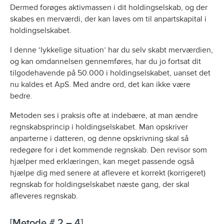
Dermed forøges aktivmassen i dit holdingselskab, og der
skabes en merværdi, der kan laves om til anpartskapital i
holdingselskabet.
I denne ‘lykkelige situation’ har du selv skabt merværdien,
og kan omdannelsen gennemføres, har du jo fortsat dit
tilgodehavende på 50.000 i holdingselskabet, uanset det
nu kaldes et ApS. Med andre ord, det kan ikke være
bedre.
Metoden ses i praksis ofte at indebære, at man ændre
regnskabsprincip i holdingselskabet. Man opskriver
anparterne i datteren, og denne opskrivning skal så
redegøre for i det kommende regnskab. Den revisor som
hjælper med erklæringen, kan meget passende også
hjælpe dig med senere at aflevere et korrekt (korrigeret)
regnskab for holdingselskabet næste gang, der skal
afleveres regnskab.
[Metode # 2 – 4]