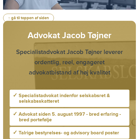
↑ gå til toppen af siden
Advokat Jacob Tøjner
Specialistadvokat Jacob Tøjner leverer
ordentlig, reel, engageret
advokatbistand af høj kvalitet
✓
Specialistadvokat indenfor selskabsret &
selskabsskatteret
✓
Advokat siden 5. august 1997 - bred erfaring -
bred portefølje
✓
Talrige bestyrelses- og advisory board poster