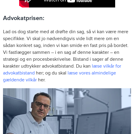
Advokatprisen:
Lad os dog starte med at drøfte din sag, så vi kan være mere
specifikke. Vi skal jo nødvendigvis vide lidt mere om en
sådan konkret sag, inden vi kan smide en fast pris på bordet.
Vi fastlægger sammen – i en sag af denne karakter – en
strategi og en procesbeskrivelse. Bistand i sager af denne
karakter udtrykker advokatbistand. Du kan
læse vilkår for
advokatbistand
her; og du skal
læse vores almindelige
gældende vilkår
her.