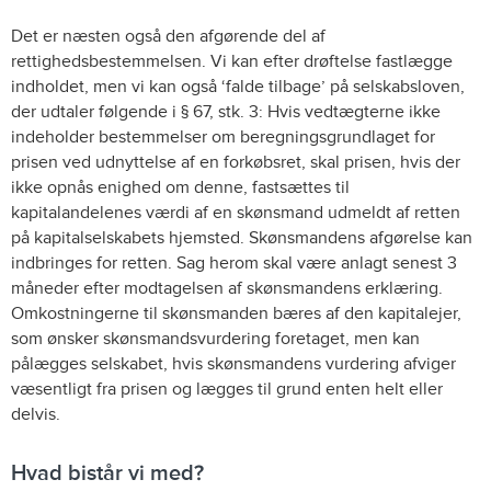
Det er næsten også den afgørende del af
rettighedsbestemmelsen. Vi kan efter drøftelse fastlægge
indholdet, men vi kan også ‘falde tilbage’ på selskabsloven,
der udtaler følgende i § 67, stk. 3: Hvis vedtægterne ikke
indeholder bestemmelser om beregningsgrundlaget for
prisen ved udnyttelse af en forkøbsret, skal prisen, hvis der
ikke opnås enighed om denne, fastsættes til
kapitalandelenes værdi af en skønsmand udmeldt af retten
på kapitalselskabets hjemsted. Skønsmandens afgørelse kan
indbringes for retten. Sag herom skal være anlagt senest 3
måneder efter modtagelsen af skønsmandens erklæring.
Omkostningerne til skønsmanden bæres af den kapitalejer,
som ønsker skønsmandsvurdering foretaget, men kan
pålægges selskabet, hvis skønsmandens vurdering afviger
væsentligt fra prisen og lægges til grund enten helt eller
delvis.
Hvad bistår vi med?