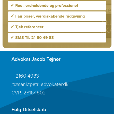
✓
Reel, ordholdende og professionel
✓
Fair priser, værdiskabende rådgivning
✓
Tjek referencer
✓
SMS TIL 21 60 49 83
Advokat Jacob Tøjner
T
2160 4983
jt@sanktpetri-advokater.dk
CVR. 28164602
Følg Ditselskab