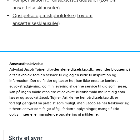
ansættelsesklausuler)
Opsigelse og misligholdelse (Lov om
ansættelsesklausuler)
Ansvarsfraskrivelse
Advokat Jacob Tøjner tilbyder alene ditselskab.dk, herunder bloggen på
ditselskab.dk som en service til dig og en kilde til inspiration og
information. Det du finder og læser her, kan ikke erstatte konkret
advokatrådgivning, og min levering af denne service til dig som læser,
kan på ingen måde etablere et advokat-klientforhold mellem dig som
læser og advokat Jacob Tøjner. Artiklerne her på ditselskab.dk er
forsøgt gengivet så præcist som muligt, men Jacob Tøjner fraskriver sig
ethvert ansvar som følge af fejl, forkerte oplysninger, mangelfulde
oplysninger eller manglende opdatering af artiklerne.
Skriv et svar