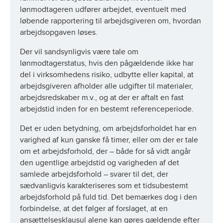
lønmodtageren udfører arbejdet, eventuelt med
løbende rapportering til arbejdsgiveren om, hvordan
arbejdsopgaven løses.
Der vil sandsynligvis være tale om
lønmodtagerstatus, hvis den pågældende ikke har
del i virksomhedens risiko, udbytte eller kapital, at
arbejdsgiveren afholder alle udgifter til materialer,
arbejdsredskaber m.v., og at der er aftalt en fast
arbejdstid inden for en bestemt referenceperiode.
Det er uden betydning, om arbejdsforholdet har en
varighed af kun ganske få timer, eller om der er tale
om et arbejdsforhold, der – både for så vidt angår
den ugentlige arbejdstid og varigheden af det
samlede arbejdsforhold – svarer til det, der
sædvanligvis karakteriseres som et tidsubestemt
arbejdsforhold på fuld tid. Det bemærkes dog i den
forbindelse, at det følger af forslaget, at en
ansættelsesklausul alene kan gøres gældende efter