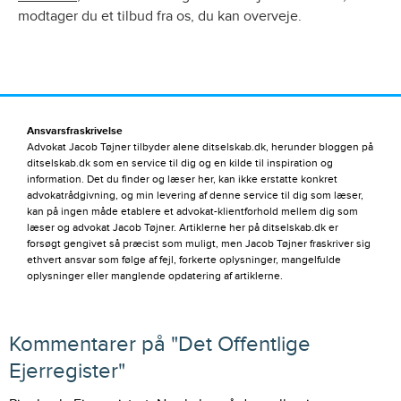
modtager du et tilbud fra os, du kan overveje.
Ansvarsfraskrivelse
Advokat Jacob Tøjner tilbyder alene ditselskab.dk, herunder bloggen på
ditselskab.dk som en service til dig og en kilde til inspiration og
information. Det du finder og læser her, kan ikke erstatte konkret
advokatrådgivning, og min levering af denne service til dig som læser,
kan på ingen måde etablere et advokat-klientforhold mellem dig som
læser og advokat Jacob Tøjner. Artiklerne her på ditselskab.dk er
forsøgt gengivet så præcist som muligt, men Jacob Tøjner fraskriver sig
ethvert ansvar som følge af fejl, forkerte oplysninger, mangelfulde
oplysninger eller manglende opdatering af artiklerne.
Kommentarer på "
Det Offentlige
Ejerregister
"