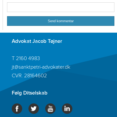
Advokat Jacob Tøjner
T
2160 4983
jt@sanktpetri-advokater.dk
CVR. 28164602
Følg Ditselskab