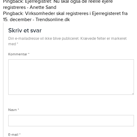
Pingback:
Ejerregistret: Nu skal også de reelle ejere
registreres - Anette Sand
Pingback:
Virksomheder skal registreres i Ejerregisteret fra
15. december - Trendsonline.dk
Skriv et svar
Din e-mailadresse vil ikke blive publiceret.
Krævede felter er markeret
med
*
Kommentar
*
Navn
*
E-mail
*