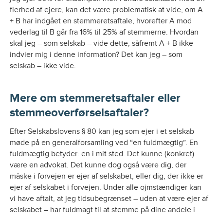
flerhed af ejere, kan det være problematisk at vide, om A
+ B har indgået en stemmeretsaftale, hvorefter A mod
vederlag til B går fra 16% til 25% af stemmerne. Hvordan
skal jeg – som selskab – vide dette, såfremt A + B ikke
indvier mig i denne information? Det kan jeg – som
selskab – ikke vide.
Mere om stemmeretsaftaler eller
stemmeoverførselsaftaler?
Efter Selskabslovens § 80 kan jeg som ejer i et selskab
møde på en generalforsamling ved “en fuldmægtig”. En
fuldmægtig betyder: en i mit sted. Det kunne (konkret)
være en advokat. Det kunne dog også være dig, der
måske i forvejen er ejer af selskabet, eller dig, der ikke er
ejer af selskabet i forvejen. Under alle ojmstændiger kan
vi have aftalt, at jeg tidsubegrænset – uden at være ejer af
selskabet – har fuldmagt til at stemme på dine andele i