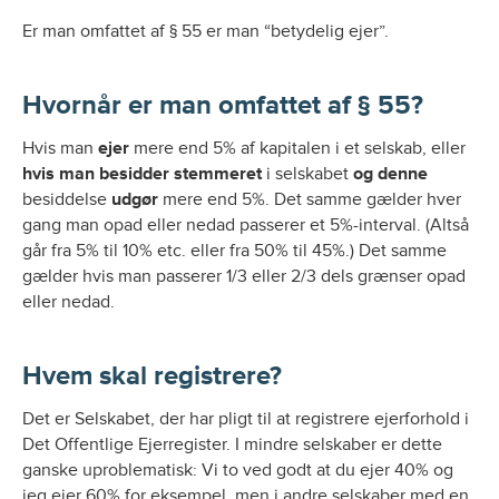
Er man omfattet af § 55 er man “betydelig ejer”.
Hvornår er man omfattet af § 55?
Hvis man
ejer
mere end 5% af kapitalen i et selskab, eller
hvis man besidder stemmeret
i selskabet
og denne
besiddelse
udgør
mere end 5%. Det samme gælder hver
gang man opad eller nedad passerer et 5%-interval. (Altså
går fra 5% til 10% etc. eller fra 50% til 45%.) Det samme
gælder hvis man passerer 1/3 eller 2/3 dels grænser opad
eller nedad.
Hvem skal registrere?
Det er Selskabet, der har pligt til at registrere ejerforhold i
Det Offentlige Ejerregister. I mindre selskaber er dette
ganske uproblematisk: Vi to ved godt at du ejer 40% og
jeg ejer 60% for eksempel. men i andre selskaber med en