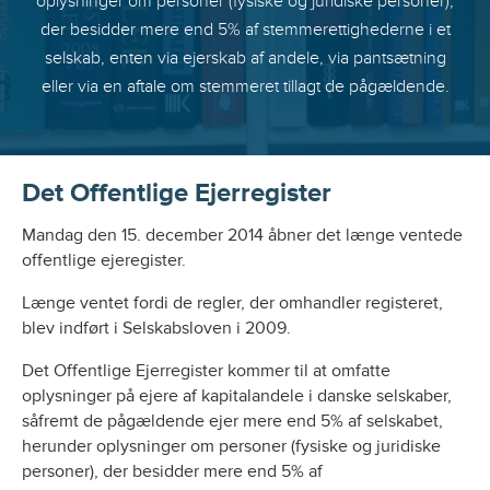
oplysninger om personer (fysiske og juridiske personer),
der besidder mere end 5% af stemmerettighederne i et
selskab, enten via ejerskab af andele, via pantsætning
eller via en aftale om stemmeret tillagt de pågældende.
Det Offentlige Ejerregister
Mandag den 15. december 2014 åbner det længe ventede
offentlige ejeregister.
Længe ventet fordi de regler, der omhandler registeret,
blev indført i Selskabsloven i 2009.
Det Offentlige Ejerregister kommer til at omfatte
oplysninger på ejere af kapitalandele i danske selskaber,
såfremt de pågældende ejer mere end 5% af selskabet,
herunder oplysninger om personer (fysiske og juridiske
personer), der besidder mere end 5% af