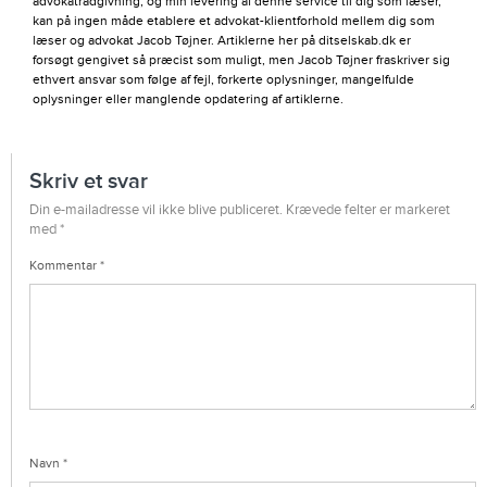
advokatrådgivning, og min levering af denne service til dig som læser,
kan på ingen måde etablere et advokat-klientforhold mellem dig som
læser og advokat Jacob Tøjner. Artiklerne her på ditselskab.dk er
forsøgt gengivet så præcist som muligt, men Jacob Tøjner fraskriver sig
ethvert ansvar som følge af fejl, forkerte oplysninger, mangelfulde
oplysninger eller manglende opdatering af artiklerne.
Skriv et svar
Din e-mailadresse vil ikke blive publiceret.
Krævede felter er markeret
med
*
Kommentar
*
Navn
*