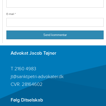
E-mail
*
Advokat Jacob Tøjner
T
2160 4983
jt@sanktpetri-advokater.dk
CVR. 28164602
Følg Ditselskab