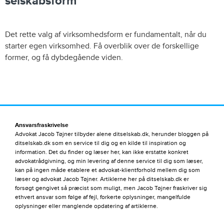
selskabsform
Det rette valg af virksomhedsform er fundamentalt, når du
starter egen virksomhed. Få overblik over de forskellige
former, og få dybdegående viden.
Ansvarsfraskrivelse
Advokat Jacob Tøjner tilbyder alene ditselskab.dk, herunder bloggen på
ditselskab.dk som en service til dig og en kilde til inspiration og
information. Det du finder og læser her, kan ikke erstatte konkret
advokatrådgivning, og min levering af denne service til dig som læser,
kan på ingen måde etablere et advokat-klientforhold mellem dig som
læser og advokat Jacob Tøjner. Artiklerne her på ditselskab.dk er
forsøgt gengivet så præcist som muligt, men Jacob Tøjner fraskriver sig
ethvert ansvar som følge af fejl, forkerte oplysninger, mangelfulde
oplysninger eller manglende opdatering af artiklerne.