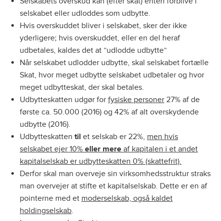
Selskabets overskud kan (efter skat) enten forblive i
selskabet eller udloddes som udbytte.
Hvis overskuddet bliver i selskabet, sker der ikke
yderligere; hvis overskuddet, eller en del heraf
udbetales, kaldes det at ”udlodde udbytte”
Når selskabet udlodder udbytte, skal selskabet fortælle
Skat, hvor meget udbytte selskabet udbetaler og hvor
meget udbytteskat, der skal betales.
Udbytteskatten udgør for
fysiske personer
27% af de
første ca. 50.000 (2016) og 42% af alt overskydende
udbytte (2016).
Udbytteskatten
til
et selskab er 22%,
men hvis
selskabet ejer 10%
eller mere
af kapitalen i et andet
kapitalselskab er udbytteskatten 0% (skattefrit).
Derfor skal man overveje sin virksomhedsstruktur straks
man overvejer at stifte et kapitalselskab. Dette er en af
pointerne med et
moderselskab, også kaldet
holdingselskab
.