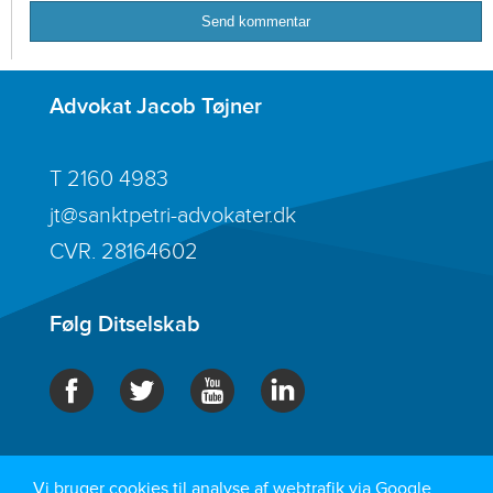
Advokat Jacob Tøjner
T
2160 4983
jt@sanktpetri-advokater.dk
CVR. 28164602
Følg Ditselskab
Ditselskab.dk er en del af
Sankt Petri Advokater |
Vi bruger cookies til analyse af webtrafik via Google