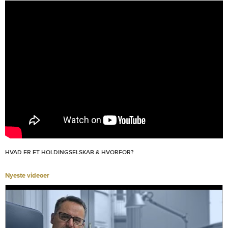
HVAD ER ET HOLDINGSELSKAB & HVORFOR?
Nyeste videoer