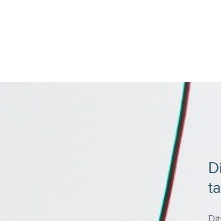
D
t
Dit