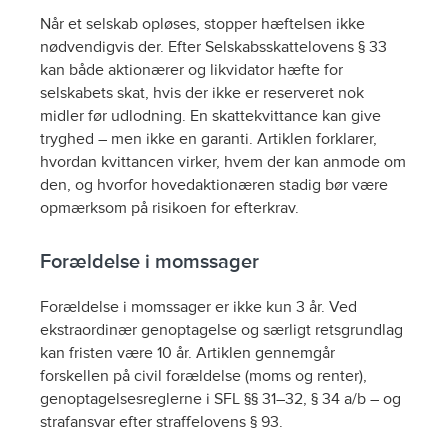
Når et selskab opløses, stopper hæftelsen ikke
nødvendigvis der. Efter Selskabsskattelovens § 33
kan både aktionærer og likvidator hæfte for
selskabets skat, hvis der ikke er reserveret nok
midler før udlodning. En skattekvittance kan give
tryghed – men ikke en garanti. Artiklen forklarer,
hvordan kvittancen virker, hvem der kan anmode om
den, og hvorfor hovedaktionæren stadig bør være
opmærksom på risikoen for efterkrav.
Forældelse i momssager
Forældelse i momssager er ikke kun 3 år. Ved
ekstraordinær genoptagelse og særligt retsgrundlag
kan fristen være 10 år. Artiklen gennemgår
forskellen på civil forældelse (moms og renter),
genoptagelsesreglerne i SFL §§ 31–32, § 34 a/b – og
strafansvar efter straffelovens § 93.