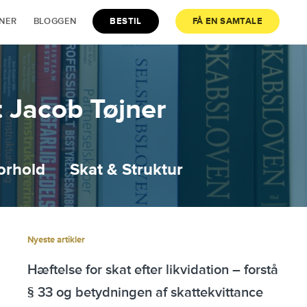
JNER
BLOGGEN
BESTIL
FÅ EN SAMTALE
 Jacob Tøjner
orhold
Skat & Struktur
Nyeste artikler
Hæftelse for skat efter likvidation – forstå
§ 33 og betydningen af skattekvittance