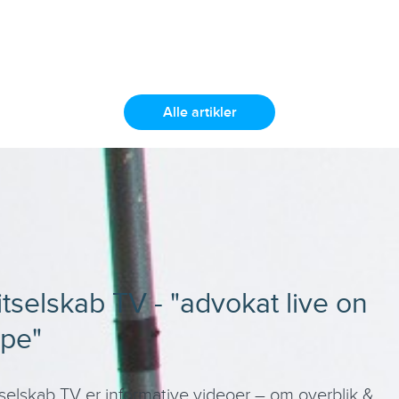
Alle artikler
itselskab TV - "advokat live on
ape"
selskab TV er informative videoer – om overblik &