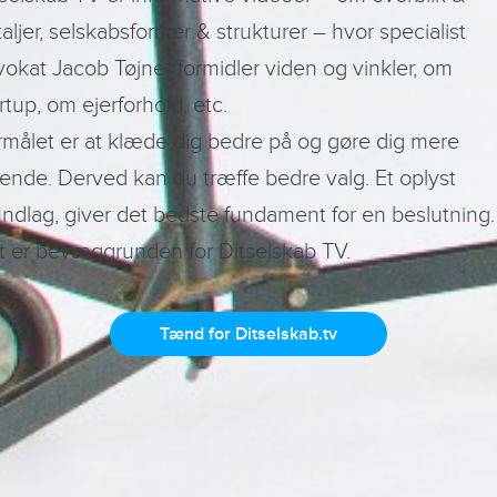
aljer, selskabsformer & strukturer – hvor specialist
okat Jacob Tøjner formidler viden og vinkler, om
rtup, om ejerforhold, etc.
rmålet er at klæde dig bedre på og gøre dig mere
ende. Derved kan du træffe bedre valg. Et oplyst
ndlag, giver det bedste fundament for en beslutning.
t er bevæggrunden for Ditselskab TV.
Tænd for Ditselskab.tv