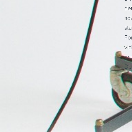
det
adv
sta
Fo
vid
gru
De