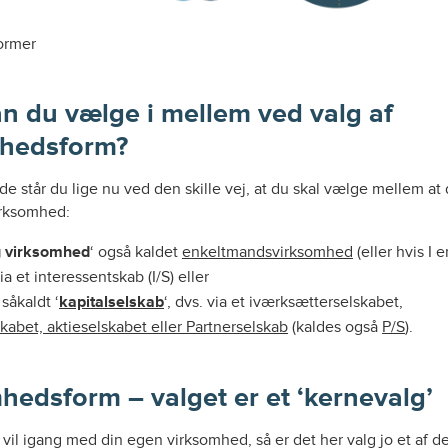
ormer
n du vælge i mellem ved valg af
mhedsform?
 står du lige nu ved den skille vej, at du skal vælge mellem at 
rksomhed:
g virksomhed
‘ også kaldet
enkeltmandsvirksomhed
(eller hvis I e
ia et interessentskab (I/S) eller
såkaldt ‘
kapitalselskab
‘, dvs. via et iværksætterselskabet,
kabet, aktieselskabet eller Partnerselskab
(kaldes også
P/S
).
hedsform – valget er et ‘kernevalg’
vil igang med din egen virksomhed, så er det her valg jo et af de