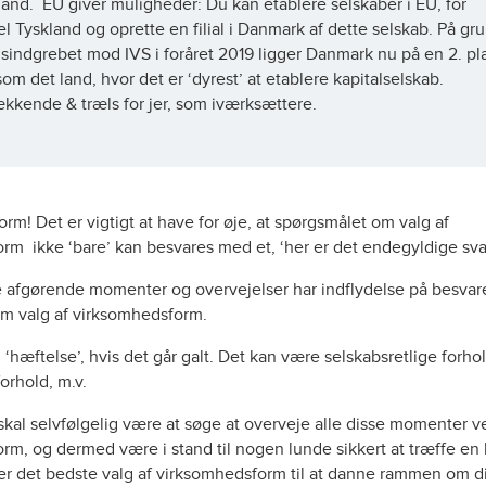
and. EU giver muligheder: Du kan etablere selskaber i EU, for
 Tyskland og oprette en filial i Danmark af dette selskab. På gru
sindgrebet mod IVS i foråret 2019 ligger Danmark nu på en 2. pla
om det land, hvor det er ‘dyrest’ at etablere kapitalselskab.
kkende & træls for jer, som iværksættere.
m! Det er vigtigt at have for øje, at spørgsmålet om valg af
rm ikke ‘bare’ kan besvares med et, ‘her er det endegyldige svar
 afgørende momenter og overvejelser har indflydelse på besvar
m valg af virksomhedsform.
hæftelse’, hvis det går galt. Det kan være selskabsretlige forhol
forhold, m.v.
skal selvfølgelig være at søge at overveje alle disse momenter v
rm, og dermed være i stand til nogen lunde sikkert at træffe en
er det bedste valg af virksomhedsform til at danne rammen om d