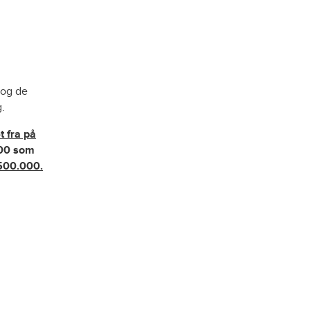
 og de
g.
t fra på
000 som
 500.000.