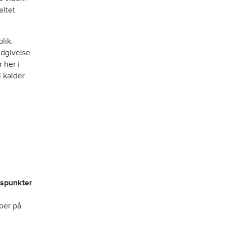
eltet
lik.
udgivelse
r her i
i kalder
spunkter
oer på