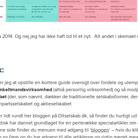
2014. Og nej jeg har ikke haft tid til et nyt.. Alt andet i skemaet 
k:
r jeg at opstille en kortere guide oversigt over fordele og ulem
nkeltmandsvirksomhed
(altså personlig virksomhed) og så mod
bet
(der, som nævnt, dækker de traditionelle selskabsformer, der 
anpartsselskabet og aktieselskabet.
 lidt rundt her bloggen på Ditselskab.dk, så finder du hurtigt ud a
ktisk har dannet grundlaget for en perlerække specialartikler om
ne side finder du menuen med adgang til ‘
bloggen
‘ – hvis du kl
 ny fane og du har adgang til alle artiklerne og rigtig meget mer