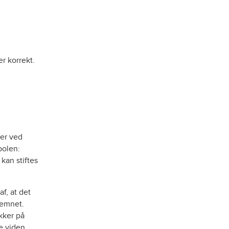
er korrekt.
per ved
polen:
kan stiftes
f, at det
 emnet.
ikker på
e viden.