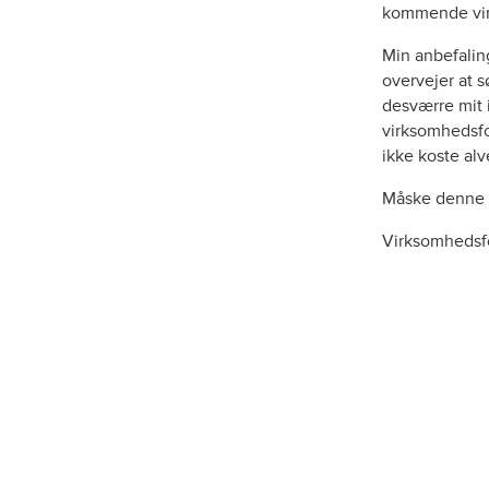
kommende vir
Min anbefaling
overvejer at 
desværre mit i
virksomhedsfo
ikke koste alv
Måske denne a
Virksomhedsf