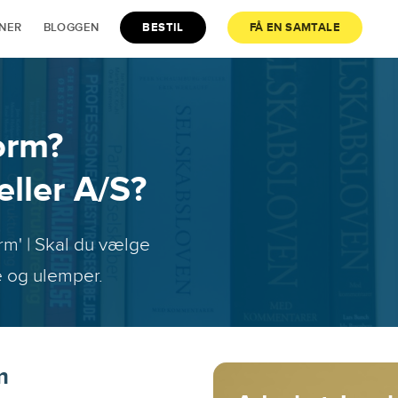
JNER
BLOGGEN
BESTIL
FÅ EN SAMTALE
orm?
ller A/S?
rm' | Skal du vælge
e og ulemper.
m