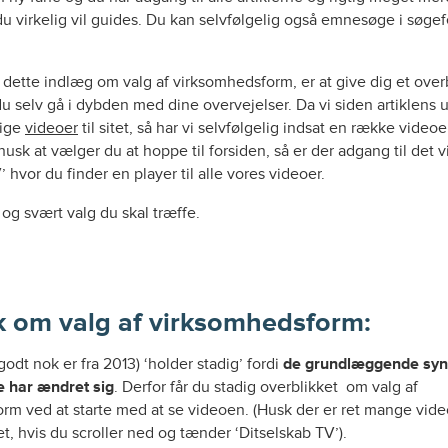
du virkelig vil guides. Du kan selvfølgelig også emnesøge i søgef
dette indlæg om valg af virksomhedsform, er at give dig et overb
u selv gå i dybden med dine overvejelser. Da vi siden artiklens 
llige
videoer
til sitet, så har vi selvfølgelig indsat en række videoe
husk at vælger du at hoppe til forsiden, så er der adgang til det v
’ hvor du finder en player til alle vores videoer.
t og svært valg du skal træffe.
k om valg af virksomhedsform:
odt nok er fra 2013) ‘holder stadig’ fordi
de grundlæggende syn
ke har ændret sig
. Derfor får du stadig overblikket om valg af
rm ved at starte med at se videoen. (Husk der er ret mange vide
tet, hvis du scroller ned og tænder ‘Ditselskab TV’).