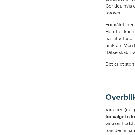
Gør det, hvis 
foroven.
Formålet med 
Herefter kan d
har tilført uta
artiklen. Men 
‘Ditselskab TV
Det er et stor
Overbli
Videoen (der g
for valget ik
virksomhedsfo
forsiden af si