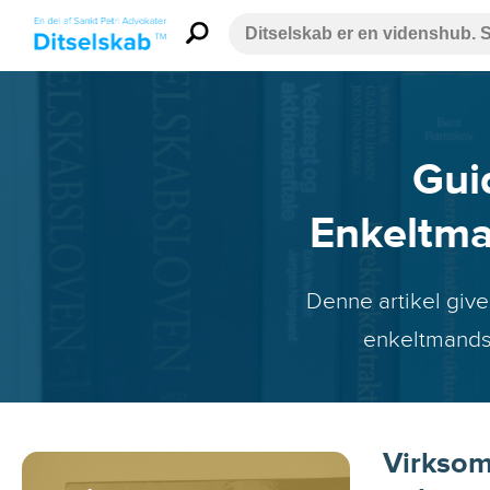
Gui
Enkeltma
Denne artikel give
enkeltmandsv
Virksom