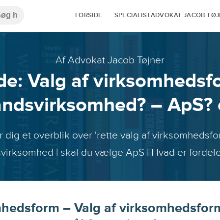
FORSIDE
SPECIALISTADVOKAT JACOB TØ
Af Advokat Jacob Tøjner
de: Valg af virksomhedsf
ndsvirksomhed? – ApS? e
r dig et overblik over 'rette valg af virksomhedsfo
irksomhed | skal du vælge ApS | Hvad er fordel
hedsform – Valg af virksomhedsfor