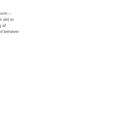
form –
n det er
g af
ed behøver