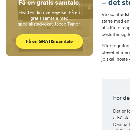
– det s
Få en gratis samtale.
Hvad er din overvejelse. Få en
Virksomhedsfo
gratis samtale med
starte med en
specialistadvokat Jacob Tøjner.
at stifte et a
beslutter sig fo
Få en GRATIS samtale
Efter regering
blevet et mere
jo skal ‘hoste
Michael Givskov, Founder &
Direktør, Cykelpartner.dk ApS
★ ★ ★ ★ ★
For de
Cykelpartner.dk ApS anvender
løbende Jacob Tøjner som
Det er f
koncernadvokat. Vi modtager
altså st
bistand til transaktioner, opkøb,
Danmark
omstruktureringer,