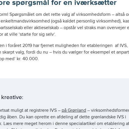
tore spørgsmål for en iværksætter
rm! Spørgsmålet om det rette valg af virksomhedsform – altså o
 enkeltmandsvirksomhed (også kaldet personlig virksomhed), kas
npartsselskab eller aktieselskab – opstår vel straks man overvejer e
r at ville ‘starte for sig selv’.
en i foråret 2019 har fjernet muligheden for etableringen af IVS,
 skarpt valg, fordi du nu – hvis du vælger for eksempel et anpar
 op med’ kr. 40.000.
 kreative:
ortsat muligt at registrere IVS –
på Grønland
– virksomhedsforme
adig åben. Du kan oprette en afdeling af dette grønlandske IVS i
. Læs mere meget herom i denne specialartikel om etablering a