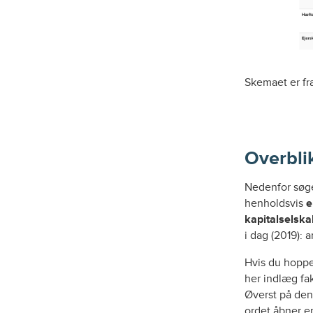
Skemaet er fra 
Overbli
Nedenfor søge
henholdsvis
e
kapitalselska
i dag (2019): 
Hvis du hopper
her indlæg fa
Øverst på den
ordet åbner en