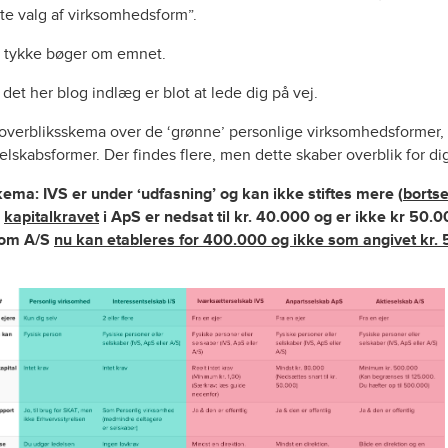
tte valg af virksomhedsform”.
t tykke bøger om emnet.
et her blog indlæg er blot at lede dig på vej.
t overbliksskema over de ‘grønne’ personlige virksomhedsformer,
selskabsformer. Der findes flere, men dette skaber overblik for di
ema: IVS er under ‘udfasning’ og kan ikke stiftes mere (
bortse
g
kapitalkravet
i ApS er nedsat til kr. 40.000 og er ikke kr 50.
esom A/S
nu kan etableres for 400.000 og ikke som angivet kr.