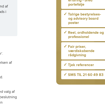
erfaring - bred
portefølje
nd af
ds i
✓
Talrige bestyrelses-
og advisory board
poster
✓
Reel, ordholdende og
professionel
✓
Fair priser,
værdiskabende
’.
rådgivning
elsen af
✓
Tjek referencer
✓
SMS TIL 21 60 49 83
d.
ed valg af
 beslutning
in