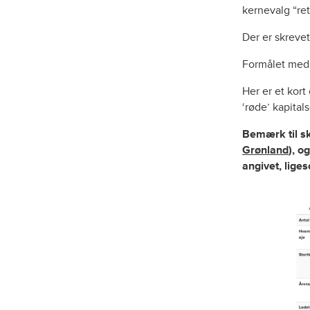
kernevalg “re
Der er skreve
Formålet med d
Her er et kor
‘røde’ kapital
Bemærk til sk
Grønland
), o
angivet, lig