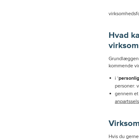
virksomhedsf
Hvad ka
virkso
Grundlæggende
kommende vi
i ‘
personli
personer: v
gennem et 
anpartssels
Virksom
Hvis du gerne 