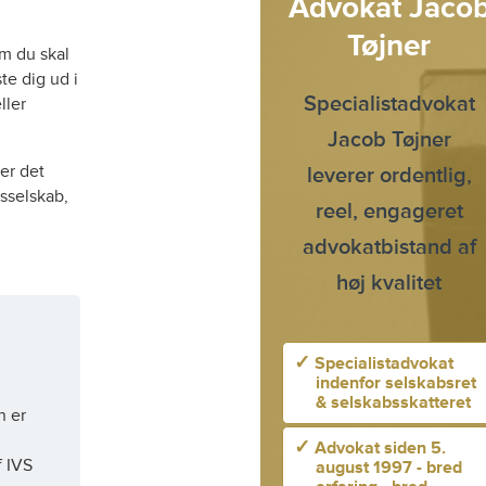
Advokat Jaco
Tøjner
m du skal
te dig ud i
Specialistadvokat
ller
Jacob Tøjner
 er det
leverer ordentlig,
tsselskab,
reel, engageret
advokatbistand af
høj kvalitet
✓
Specialistadvokat
indenfor selskabsret
& selskabsskatteret
n er
✓
Advokat siden 5.
f IVS
august 1997 - bred