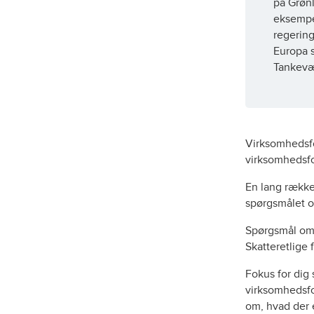
på Grønl
medarbejderforhold, kontrakter
eksempel
m.v. Cykelpartner.dk ApS bliver
altid mødt med skarp rådgivning,
regering
ordentlighed og god behandling. Vi
Europa s
vurderer advokat Jacob Tøjner som
Tankevæ
særdeles kompetent.
Virksomhedsfor
virksomhedsfo
En lang række
spørgsmålet o
Spørgsmål om ‘
Skatteretlige 
Fokus for dig 
virksomhedsfo
om, hvad der 