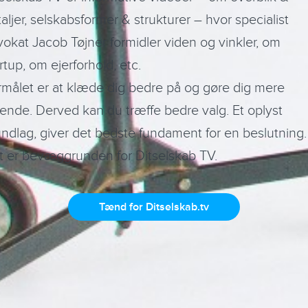
aljer, selskabsformer & strukturer – hvor specialist
okat Jacob Tøjner formidler viden og vinkler, om
rtup, om ejerforhold, etc.
rmålet er at klæde dig bedre på og gøre dig mere
ende. Derved kan du træffe bedre valg. Et oplyst
ndlag, giver det bedste fundament for en beslutning.
t er bevæggrunden for Ditselskab TV.
Tænd for Ditselskab.tv