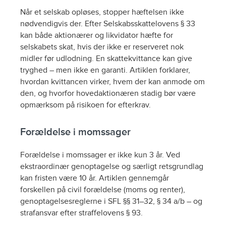
Når et selskab opløses, stopper hæftelsen ikke
nødvendigvis der. Efter Selskabsskattelovens § 33
kan både aktionærer og likvidator hæfte for
selskabets skat, hvis der ikke er reserveret nok
midler før udlodning. En skattekvittance kan give
tryghed – men ikke en garanti. Artiklen forklarer,
hvordan kvittancen virker, hvem der kan anmode om
den, og hvorfor hovedaktionæren stadig bør være
opmærksom på risikoen for efterkrav.
Forældelse i momssager
Forældelse i momssager er ikke kun 3 år. Ved
ekstraordinær genoptagelse og særligt retsgrundlag
kan fristen være 10 år. Artiklen gennemgår
forskellen på civil forældelse (moms og renter),
genoptagelsesreglerne i SFL §§ 31–32, § 34 a/b – og
strafansvar efter straffelovens § 93.