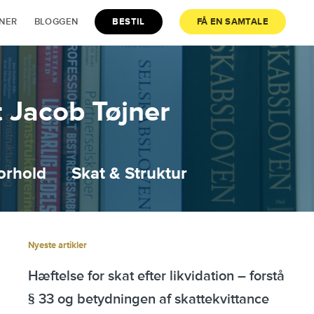
JNER
BLOGGEN
BESTIL
FÅ EN SAMTALE
 Jacob Tøjner
orhold
Skat & Struktur
Nyeste artikler
Hæftelse for skat efter likvidation – forstå
§ 33 og betydningen af skattekvittance