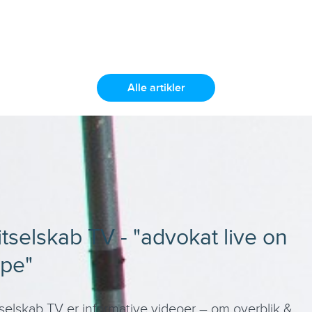
Alle artikler
itselskab TV - "advokat live on
ape"
selskab TV er informative videoer – om overblik &