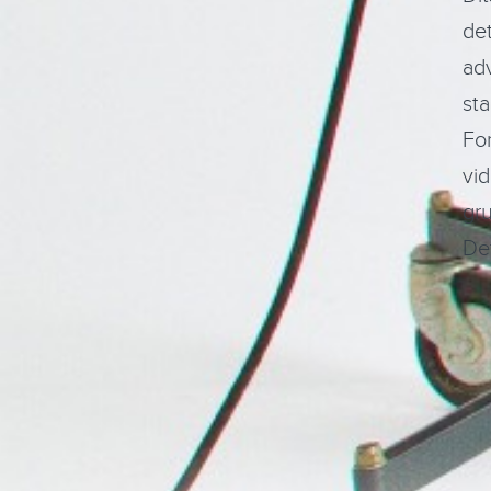
det
adv
sta
Fo
vid
gru
De