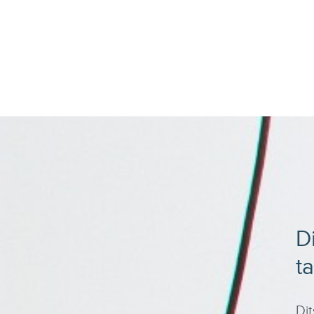
D
t
Dit